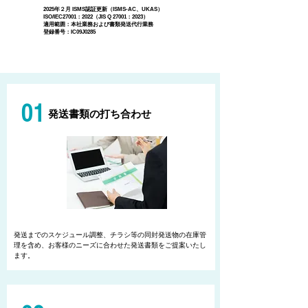
2025年２月 ISMS認証更新（ISMS-AC、UKAS）
ISO/IEC27001：2022（JIS Q 27001：2023）
適用範囲：本社業務および書類発送代行業務
登録番号：IC09J0285
01
発送書類の
打ち合わせ
発送までのスケジュール調整、チラシ等の同封発送物の在庫管
理を含め、お客様のニーズに合わせた発送書類をご提案いたし
ます。