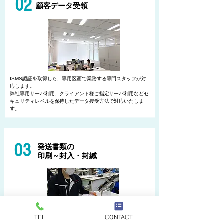
02
顧客データ
受領
ISMS認証を取得した、専用区画で業務する専門スタッフが対
応します。
弊社専用サーバ利用、クライアント様ご指定サーバ利用などセ
キュリティレベルを保持したデータ授受方法で対応いたしま
す。
03
発送書類の
印刷～封入・封緘
TEL
CONTACT